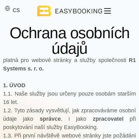
SK
CS
EN
Ochrana osobních
údajů
platná pro webové stránky a služby společnosti
R1
Systems s. r. o.
1. ÚVOD
1.1. Naše služby jsou určeny pouze osobám starším
16 let.
1.2. Tyto zásady vysvětlují, jak zpracováváme osobní
údaje jako
správce
, i jako
zpracovatel
při
poskytování naší služby EasyBooking.
1.3. Při první návštěvě webové stránky jste požádáni