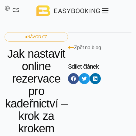
SK
CS
EN
NÁVOD CZ
Zpět na blog
Jak nastavit
online
Sdílet článek
rezervace
pro
kadeřnictví –
krok za
krokem